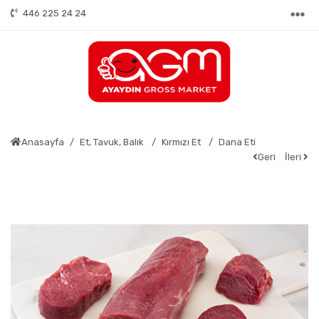
446 225 24 24
Anasayfa
Et, Tavuk, Balık
Kırmızı Et
Dana Eti
Geri
İleri